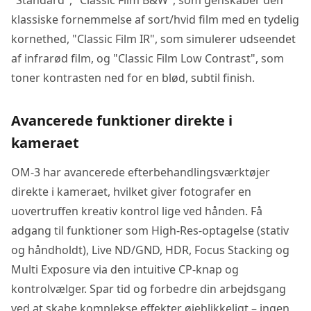
"Standard", "Classic Film B&W", som genskaber den
klassiske fornemmelse af sort/hvid film med en tydelig
kornethed, "Classic Film IR", som simulerer udseendet
af infrarød film, og "Classic Film Low Contrast", som
toner kontrasten ned for en blød, subtil finish.
Avancerede funktioner direkte i
kameraet
OM-3 har avancerede efterbehandlingsværktøjer
direkte i kameraet, hvilket giver fotografer en
uovertruffen kreativ kontrol lige ved hånden. Få
adgang til funktioner som High-Res-optagelse (stativ
og håndholdt), Live ND/GND, HDR, Focus Stacking og
Multi Exposure via den intuitive CP-knap og
kontrolvælger. Spar tid og forbedre din arbejdsgang
ved at skabe komplekse effekter øjeblikkeligt – ingen