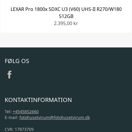
LEXAR Pro 1800x SDXC U3 (V60) UHS-II R270/W180
512GB
2.395,00 kr
FØLG OS
KONTAKTINFORMATION
Tel:
+4545852660
E-mail:
fotohusetvirum@fotohusetvirum.dk
CVR: 17873709