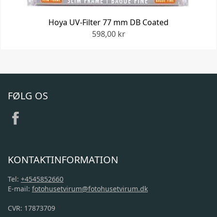
Hoya UV-Filter 77 mm DB Coated
598,00 kr
FØLG OS
KONTAKTINFORMATION
Tel:
+4545852660
E-mail:
fotohusetvirum@fotohusetvirum.dk
CVR: 17873709